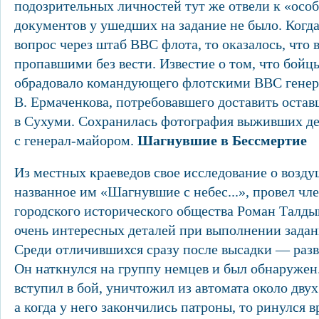
подозрительных личностей тут же отвели к «особ
документов у ушедших на задание не было. Когда
вопрос через штаб ВВС флота, то оказалось, что 
пропавшими без вести. Известие о том, что бойц
обрадовало командующего флотскими ВВС генер
В. Ермаченкова, потребовавшего доставить остав
в Сухуми. Сохранилась фотография выживших де
с генерал-майором.
Шагнувшие в Бессмертие
Из местных краеведов свое исследование о возду
названное им «Шагнувшие с небес...», провел чл
городского исторического общества Роман Талды
очень интересных деталей при выполнении задан
Среди отличившихся сразу после высадки — разв
Он наткнулся на группу немцев и был обнаружен
вступил в бой, уничтожил из автомата около двух
а когда у него закончились патроны, то ринулся