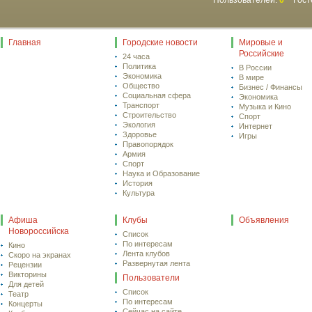
Пользователей:
0
Гост
Главная
Городские новости
Мировые и
Российские
24 часа
Политика
В России
Экономика
В мире
Общество
Бизнес / Финансы
Социальная сфера
Экономика
Транспорт
Музыка и Кино
Строительство
Спорт
Экология
Интернет
Здоровье
Игры
Правопорядок
Армия
Спорт
Наука и Образование
История
Культура
Афиша
Клубы
Объявления
Новороссийска
Список
По интересам
Кино
Лента клубов
Скоро на экранах
Развернутая лента
Рецензии
Викторины
Пользователи
Для детей
Список
Театр
По интересам
Концерты
Сейчас на сайте