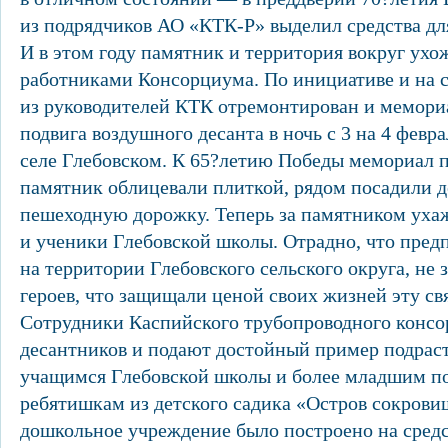
из подрядчиков АО «КТК-Р» выделил средства дл
И в этом году памятник и территория вокруг ух
работниками Консорциума. По инициативе и на с
из руководителей КТК отремонтирован и мемориа
подвига воздушного десанта в ночь с 3 на 4 февра
селе Глебовском. К 65?летию Победы мемориал 
памятник облицевали плиткой, рядом посадили д
пешеходную дорожку. Теперь за памятником уха
и ученики Глебовской школы. Отрадно, что пред
на территории Глебовского сельского округа, не 
героев, что защищали ценой своих жизней эту с
Сотрудники Каспийского трубопроводного консо
десантников и подают достойный пример подр
учащимся Глебовской школы и более младшим п
ребятишкам из детского садика «Остров сокровищ
дошкольное учреждение было построено на сред