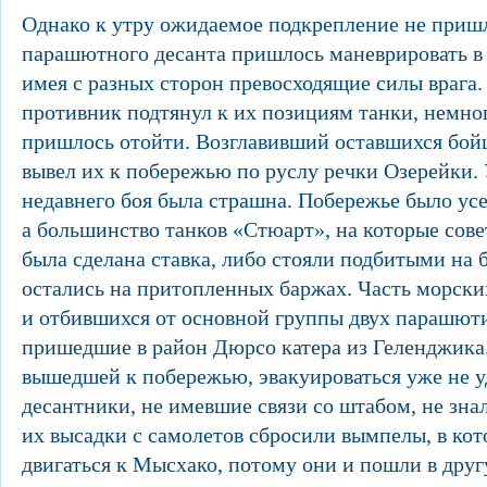
Однако к утру ожидаемое подкрепление не приш
парашютного десанта пришлось маневрировать в 
имея с разных сторон превосходящие силы врага.
противник подтянул к их позициям танки, немн
пришлось отойти. Возглавивший оставшихся бой
вывел их к побережью по руслу речки Озерейки.
недавнего боя была страшна. Побережье было ус
а большинство танков «Стюарт», на которые сов
была сделана ставка, либо стояли подбитыми на 
остались на притопленных баржах. Часть морски
и отбившихся от основной группы двух парашюти
пришедшие в район Дюрсо катера из Геленджика.
вышедшей к побережью, эвакуироваться уже не 
десантники, не имевшие связи со штабом, не знал
их высадки с самолетов сбросили вымпелы, в ко
двигаться к Мысхако, потому они и пошли в дру