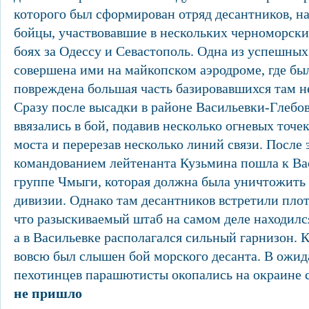
которого был сформирован отряд десантников, н
бойцы, участвовавшие в нескольких черноморски
боях за Одессу и Севастополь. Одна из успешны
совершена ими на майкопском аэродроме, где бы
повреждена большая часть базировавшихся там н
Сразу после высадки в районе Васильевки-Глебов
ввязались в бой, подавив несколько огневых точе
моста и перерезав несколько линий связи. После 
командованием лейтенанта Кузьмина пошла к Ва
группе Чмыги, которая должна была уничтожить
дивизии. Однако там десантников встретили пло
что разыскиваемый штаб на самом деле находился
а в Васильевке располагался сильный гарнизон. 
вовсю был слышен бой морского десанта. В ожид
пехотинцев парашютисты окопались на окраине 
не пришло