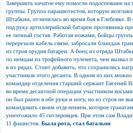
Завершить начатое ему помогли подоспевшие на 
группы. Группа парашютистов, которую возглав
Штабкин, отличилась во время боя в Глебовке. 
под руку артиллерийской батареи противника пр
ее личный состав. Работая ножами, бойцы группы
перерезали кабель связи, забросали блиндаж гра
из строя орудия батареи. А боец из отряда Штаб
по немцам из трофейного пулемета, чем вызвал 
в их рядах. Стоит добавить, что сохранились на
участников этого десанта. В одном из них можно 
командир отделения старший сержант Евгений В
во время десантной операции участником восьми 
он был ранен в обе руки и ногу, но из строя не в
командовать своим отделением, которое граната
уничтожило 45 гитлеровцев. При этом сам Влад
11 фашистов.
Была рота, стал батальон