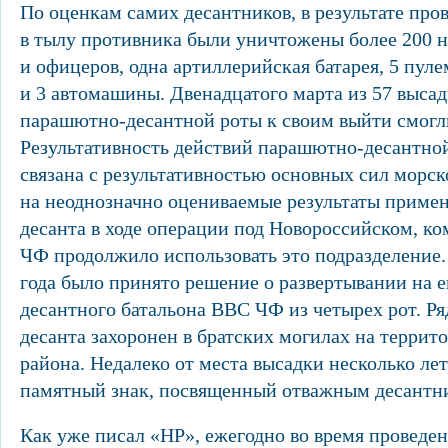
По оценкам самих десантников, в результате про
в тылу противника были уничтожены более 200 н
и офицеров, одна артиллерийская батарея, 5 пул
и 3 автомашины. Двенадцатого марта из 57 выса
парашютно-десантной роты к своим выйти смогли
Результативность действий парашютно-десантно
связана с результативностью основных сил морск
на неоднозначно оцениваемые результаты приме
десанта в ходе операции под Новороссийском, к
ЧФ продолжило использовать это подразделение. 
года было принято решение о развертывании на 
десантного батальона ВВС ЧФ из четырех рот. Р
десанта захоронен в братских могилах на террит
района. Недалеко от места высадки несколько лет
памятный знак, посвященный отважным десантн
Как уже писал «НР», ежегодно во время проведе