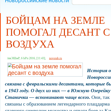
Новороссийские новости
БОЙЦАМ НА ЗЕМЛЕ
ПОМОГАЛ ДЕСАНТ С
ВОЗДУХА
їпвЭШжР, 6 ЬРп 2016, [11:43],
novorab.ru
История о
Новороссий
связана с февральскими десантами, которые 
в 1943 году. О двух из них — в Южную Озерейку
Станички — вспоминают чаще всего.
Они, так 
связаны с образованием легендарного плацдарма
ставшего символом мужества и отваги боев за Кав