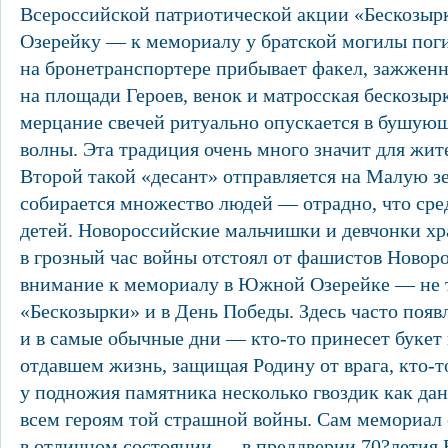
Всероссийской патриотической акции «Бескозы
Озерейку — к мемориалу у братской могилы по
на бронетранспортере прибывает факел, зажженн
на площади Героев, венок и матросская бескозырк
мерцание свечей ритуально опускается в бушую
волны. Эта традиция очень много значит для жите
Второй такой «десант» отправляется на Малую з
собирается множество людей — отрадно, что сре
детей. Новороссийские мальчишки и девчонки хра
в грозный час войны отстоял от фашистов Новор
внимание к мемориалу в Южной Озерейке — не т
«Бескозырки» и в День Победы. Здесь часто поя
и в самые обычные дни — кто-то принесет букет в
отдавшем жизнь, защищая Родину от врага, кто-т
у подножия памятника несколько гвоздик как да
всем героям той страшной войны. Сам мемориал 
в отличном состоянии — в преддверии 70?летия