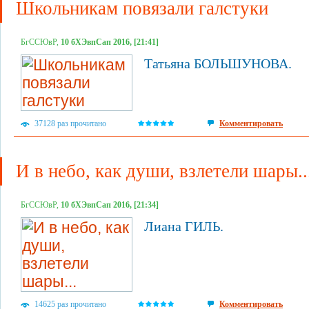
Школьникам повязали галстуки
БгССЮвР,
10 бХЭвпСап 2016, [21:41]
Татьяна БОЛЬШУНОВА.
37128 раз прочитано
Комментировать
И в небо, как души, взлетели шары..
БгССЮвР,
10 бХЭвпСап 2016, [21:34]
Лиана ГИЛЬ.
14625 раз прочитано
Комментировать