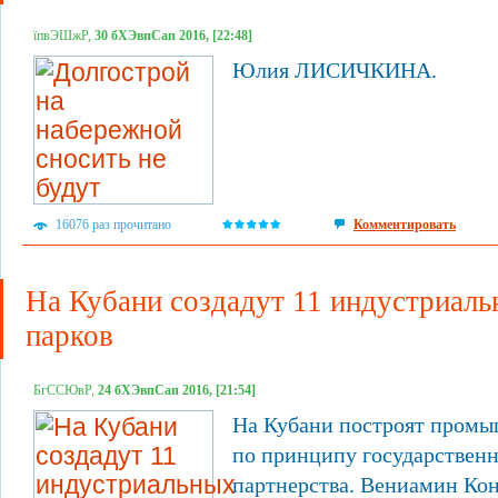
їпвЭШжР,
30 бХЭвпСап 2016, [22:48]
Юлия ЛИСИЧКИНА.
16076 раз прочитано
Комментировать
На Кубани создадут 11 индустриал
парков
БгССЮвР,
24 бХЭвпСап 2016, [21:54]
На Кубани построят пром
по принципу государственн
партнерства. Вениамин Кон