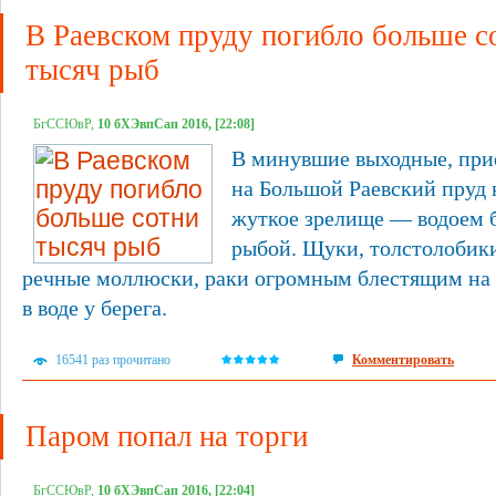
В Раевском пруду погибло больше с
тысяч рыб
БгССЮвР,
10 бХЭвпСап 2016, [22:08]
В минувшие выходные, при
на Большой Раевский пруд 
жуткое зрелище — водоем 
рыбой. Щуки, толстолобики
речные моллюски, раки огромным блестящим на 
в воде у берега.
16541 раз прочитано
Комментировать
Паром попал на торги
БгССЮвР,
10 бХЭвпСап 2016, [22:04]