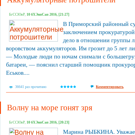
БгССЮвР,
10 бХЭвпСап 2016, [21:27]
В Приморский районный су
заключением прокуратурой
дело в отношении группы л
воровством аккумуляторов. Им грозит до 5 лет л
— Молодые люди по ночам снимали с большегру
батареи, — пояснил старший помощник прокуро
Еськов....
36641 раз прочитано
Комментировать
Волну на море гонят зря
БгССЮвР,
10 бХЭвпСап 2016, [20:23]
Марина РЫБКИНА. Уважаем