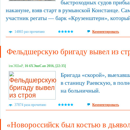
быстроходных судов прибы
накануне, взяв старт в румынской Констанце. С
участник регаты — барк «Крузенштерн», который
14865 раз прочитано
Комментировать
Фельдшерскую бригаду вывел из ст
їпвЭШжР,
16 бХЭвпСап 2016, [22:35]
Бригада «скорой», выехавша
в станицу Раевскую, в пол
на больничный.
37874 раза прочитано
Комментировать
«Новороссийск был костью в дьяво