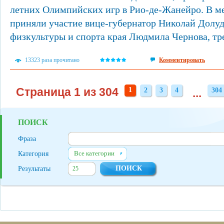
летних Олимпийских игр в Рио-де-Жанейро. В м
приняли участие вице-губернатор Николай Долуд
физкультуры и спорта края Людмила Чернова, тре
13323 раза прочитано
Комментировать
Страница 1 из 304
1
2
3
4
...
304
2
3
4
304
ПОИСК
Фраза
Все категории
Категория
Результаты