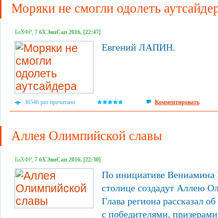
Моряки не смогли одолеть аутсайде
БаХФР,
7 бХЭвпСап 2016, [22:47]
Евгений ЛАПИН.
36546 раз прочитано
Комментировать
Аллея Олимпийской славы
БаХФР,
7 бХЭвпСап 2016, [22:30]
По инициативе Вениамина К
столице создадут Аллею О
Глава региона рассказал об
с победителями, призерам