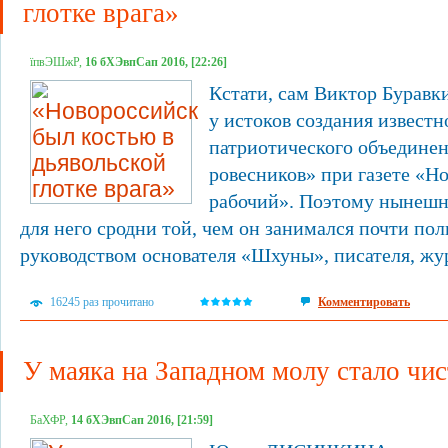
глотке врага»
їпвЭШжР,
16 бХЭвпСап 2016, [22:26]
Кстати, сам Виктор Буравки
у истоков создания извест
патриотического объедине
ровесников» при газете «Н
рабочий». Поэтому нынешн
для него сродни той, чем он занимался почти пол
руководством основателя «Шхуны», писателя, жур
16245 раз прочитано
Комментировать
У маяка на Западном молу стало чис
БаХФР,
14 бХЭвпСап 2016, [21:59]