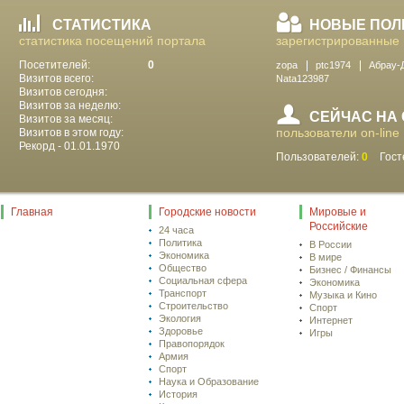
СТАТИСТИКА
НОВЫЕ ПОЛ
статистика посещений портала
зарегистрированные 
Посетителей:
0
zopa
ptc1974
Абрау-
Визитов всего:
Nata123987
Визитов сегодня:
Визитов за неделю:
СЕЙЧАС НА
Визитов за месяц:
пользователи on-line
Визитов в этом году:
Рекорд - 01.01.1970
Пользователей:
0
Гост
Главная
Городские новости
Мировые и
Российские
24 часа
Политика
В России
Экономика
В мире
Общество
Бизнес / Финансы
Социальная сфера
Экономика
Транспорт
Музыка и Кино
Строительство
Спорт
Экология
Интернет
Здоровье
Игры
Правопорядок
Армия
Спорт
Наука и Образование
История